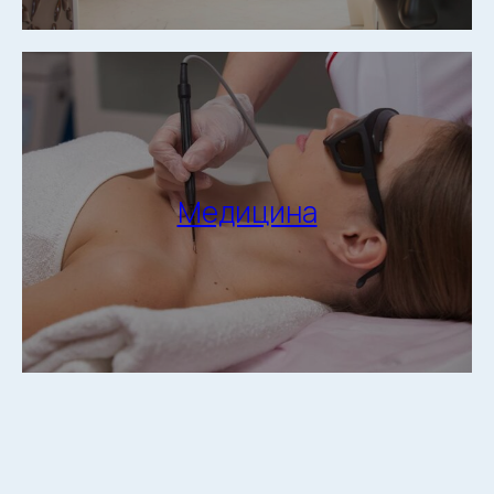
+7 903 200-18-88
Лицензии
+7 495 120-14-82
Франшиза
WhatsApp
* Meta признана
экстремистской
Telegram
организацией
и запрещена
Vkontakte
на территории России
Instagram*
Медицина
ООО «ПРЕМЬЕР ЭСТЕТИК»
ИНН 7713459946 КПП 771301001
ОГРН/ОГРНИП 1187746587159
Политика конфиденциальности
Соглашение об обработке
персональных данных
Разработка сайта: Фурсова Екатерина