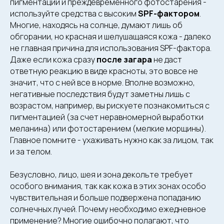
пигментации и преждевременного фотостарения -
используйте средства с высоким
SPF-фактором
.
Многие, находясь на солнце, думают лишь об
обгорании, но красная и шелушащаяся кожа - далеко
не главная причина для использования SPF-фактора.
Даже если кожа сразу
после загара
не даст
ответную реакцию в виде красноты, это вовсе не
значит, что с ней все в норме. Вполне возможно,
негативные последствия будут заметны лишь с
возрастом, например, вы рискуете познакомиться с
пигментацией (за счет неравномерной выработки
меланина) или фотостарением (мелкие морщины).
Главное помните - ухаживать нужно как за лицом, так
и за телом.
Безусловно, лицо, шея и зона декольте требует
Москва, Дмитровское шоссе,
особого внимания, так как кожа в этих зонах особо
13 (м. Тимирязевская)
чувствительная и больше подвержена попаданию
ПН–СБ: 9:00–21:00
солнечных лучей. Почему необходимо ежедневное
ВС: 10:00–21:00
применение? Многие ошибочно полагают, что
Акции
Косметология