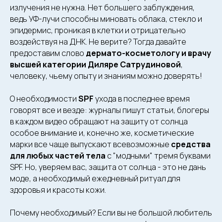
излучения не нужна. Нет большего заблуждения,
ведь УФ-лучи способны миновать облака, стекло и
эпидермис, проникая в клетки и отрицательно
воздействуя на ДНК. Не верите? Тогда давайте
предоставим слово
дермато-косметологу и врачу
высшей категории Диляре Сатрудиновой
,
человеку, чьему опыту и знаниям можно доверять!
О необходимости
SPF
ухода в последнее время
говорят все и везде: журналы пишут статьи, блогеры
в каждом видео обращают на защиту от солнца
особое внимание и, конечно же, косметические
марки все чаще выпускают всевозможные
средства
для любых частей тела
с "модными" тремя буквами
SPF. Но, уверяем вас, защита от солнца - это не дань
моде, а необходимый ежедневный ритуал для
здоровья и красоты кожи.
Почему необходимый? Если вы не большой любитель