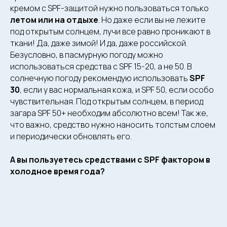
кремом с SPF-защитой нужно пользоваться только
Специалисты
Процедуры для тела
летом или на отдыхе
. Но даже если вы не лежите
О клинике
Массаж
под открытым солнцем, лучи все равно проникают в
Подологический
Отзывы
ткани! Да, даже зимой! И да, даже российской.
кабинет
Медицина
Блог
Безусловно, в пасмурную погоду можно
использоваться средства с SPF 15-20, а не 50. В
+7 903 200-18-88
Лицензии
солнечную погоду рекомендую использовать
SPF
+7 495 120-14-82
Франшиза
30
, если у вас нормальная кожа, и SPF 50, если особо
WhatsApp
* Meta признана
чувствительная. Под открытым солнцем, в период
экстремистской
Telegram
загара SPF 50+ необходим абсолютно всем! Так же,
организацией
и запрещена
что важно, средство нужно наносить толстым слоем
Vkontakte
на территории России
и периодически обновлять его.
Instagram*
А вы пользуетесь средствами с SPF фактором в
холодное время года?
ООО «ПРЕМЬЕР ЭСТЕТИК»
ИНН 7713459946 КПП 771301001
ОГРН/ОГРНИП 1187746587159
Политика конфиденциальности
Соглашение об обработке